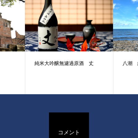
純米大吟醸無濾過原酒 丈
八潮 
コメント