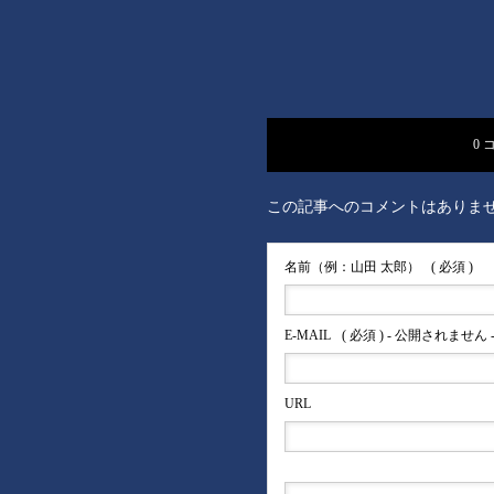
0 
この記事へのコメントはありま
名前（例：山田 太郎）
( 必須 )
E-MAIL
( 必須 ) - 公開されません 
URL