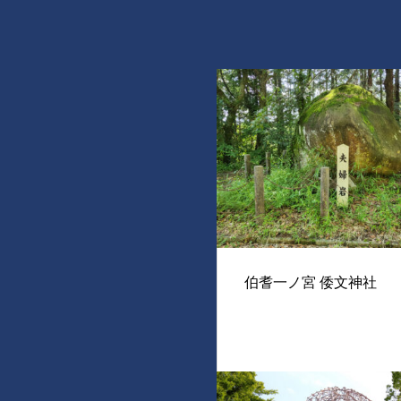
伯耆一ノ宮 倭文神社