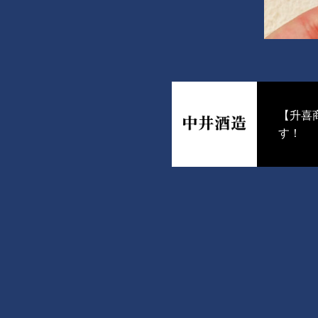
【升喜
す！