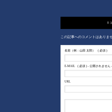
0 
この記事へのコメントはありま
名前（例：山田 太郎）
( 必須 )
E-MAIL
( 必須 ) - 公開されません 
URL