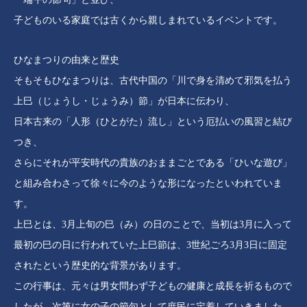
子どものいる家庭では古くから親しまれているイベントです。
ひなまつりの由来と歴史
そもそもひなまつりは、古代中国の「川で身を清めて邪気を払う
上巳（じょうし・じょうみ）節」が日本に伝わり、
日本古来の「人形（ひとがた）流し」という厄払いの風習と結び
つき、
さらにそれが平安時代の貴族のおままごとである「ひいな遊び」
と組み合わさって徐々に今のような形になったといわれていま
す。
上巳とは、3月上旬の巳（み）の日のことで、当初は3月に入って
最初の巳の日に行われていた上巳節は、3世紀ごろ3月3日に固定
されたという歴史的な背景があります。
この行事は、元々は男女問わず子どもの健康と成長を祈るもので
したが、次第に女の子の節句として庶民に定着していきました。