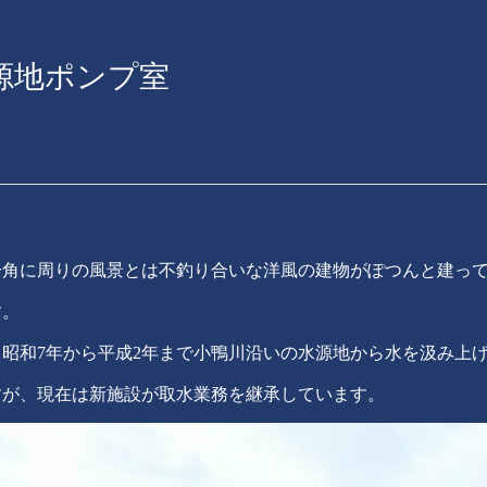
源地ポンプ室
一角に周りの風景とは不釣り合いな洋風の建物がぽつんと建っ
す。
昭和7年から平成2年まで小鴨川沿いの水源地から水を汲み上
すが、現在は新施設が取水業務を継承しています。