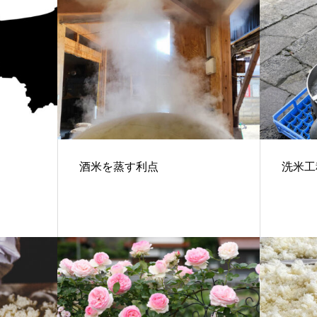
酒米を蒸す利点
洗米工