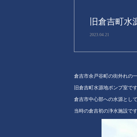
旧倉吉町水
2023.04.21
倉吉市余戸谷町の街外れの
旧倉吉町水源地ポンプ室で
倉吉市中心部への水源として
当時の倉吉初の浄水施設で