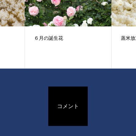
６月の誕生花
蒸米放
コメント