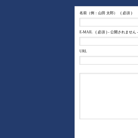
名前（例：山田 太郎）
( 必須 )
E-MAIL
( 必須 ) - 公開されません 
URL