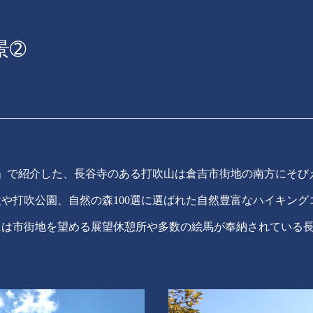
景➁
」で紹介した、長谷寺のある打吹山は倉吉市街地の南方にそび
や打吹公園、自然の森100選に選ばれた自然豊富なハイキング
には市街地を望める展望休憩所や多数の絵馬が奉納されている