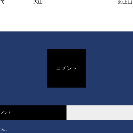
いて
大山
船上山
コメント
コメント
せん。