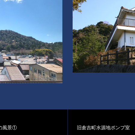
の風景①
旧倉吉町水源地ポンプ室