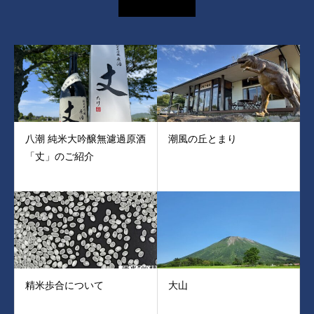
八潮 純米大吟醸無濾過原酒
潮風の丘とまり
「丈」のご紹介
精米歩合について
大山