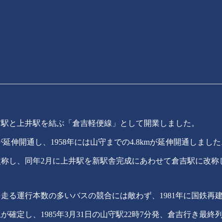
倉吉駅と上井駅を結ぶ「倉吉軽便線」として開業しました。
mが延伸開通し、1958年には山守までの4.8kmが延伸開通しまし
に改称し、同年2月に上井駅を新駅舎完成にあわせて倉吉駅に改称
走る運行本数の多いバスの競合には敵わず、1981年に国鉄再
確定し、1985年3月31日の山守駅22時7分発、倉吉行き最終