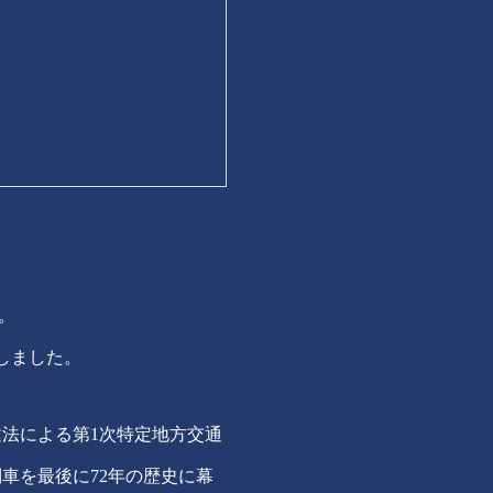
た。
しました。
建法による第1次特定地方交通
列車を最後に72年の歴史に幕