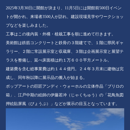
2025年3月30日に開館が決まり、11月5日には開館前500日イベン
トが開かれ、来場者3500人が訪れ、建設現場見学やワークショッ
プなどを楽しみました。
工事はこの後内装・外構・植栽工事を順に進めて行きます。
美術館は鉄筋コンクリートと鉄骨の３階建てで、１階に県民ギャ
ラリー、２階に常設展示室と収蔵庫、３階は企画展示室と展望テ
ラスを整備し、延べ床面積は約１万６００平方メートル。
建築費を含む総事業費は約１４４億円。２４年３月末に建物は完
成し、同年秋以降に展示品の搬入が始まる。
ポップアートの巨匠アンディ・ウォーホルの立体作品「ブリロの
箱」、江戸中期の絵師の伊藤若冲（じゃくちゅう）の「花鳥魚図
押絵貼屏風（びょうぶ）」などが展示の目玉となっています。