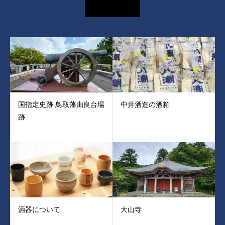
国指定史跡 鳥取藩由良台場
中井酒造の酒粕
跡
酒器について
大山寺