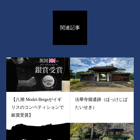
関連記事
【八潮 Model-Beigeがイギ
法華寺畑遺跡（ほっけじば
リスのコンペティションで
たいせき）
銀賞受賞】