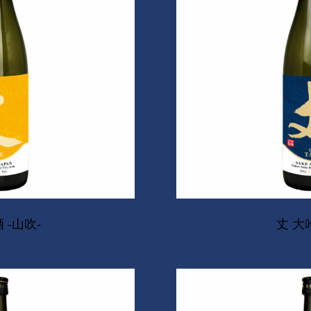
 -山吹-
丈 大吟