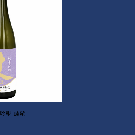
吟酿 -藤紫-