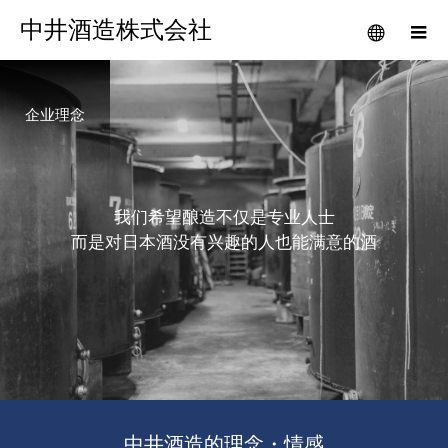
中井酒造株式会社
企业理念
我
们
希
望
酿
造
不
仅
是
专
业
人
士
而
是
对
日
本
酒
没
有
兴
趣
的
人
也
能
满
意
的
酒
中井酒造的理念・情感